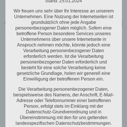
verhindern.
Stand: 25.01.2024
Zahlreiche Internetseiten und Server verwenden
Wir freuen uns sehr über Ihr Interesse an unserem
Cookies. Viele Cookies enthalten eine sogenannte
Unternehmen. Eine Nutzung der Internetseiten ist
Cookie-ID. Eine Cookie-ID ist eine eindeutige Kennung
grundsätzlich ohne jede Angabe
des Cookies. Sie besteht aus einer Zeichenfolge,
personenbezogener Daten möglich. Sofern eine
betroffene Person besondere Services unseres
durch welche Internetseiten und Server dem
Unternehmens über unsere Internetseite in
konkreten Internetbrowser zugeordnet werden
Anspruch nehmen möchte, könnte jedoch eine
können, in dem das Cookie gespeichert wurde. Dies
Verarbeitung personenbezogener Daten
ermöglicht es den besuchten Internetseiten und
erforderlich werden. Ist die Verarbeitung
Servern, den individuellen Browser der betroffenen
personenbezogener Daten erforderlich und
Person von anderen Internetbrowsern, die andere
besteht für eine solche Verarbeitung keine
Cookies enthalten, zu unterscheiden. Ein bestimmter
gesetzliche Grundlage, holen wir generell eine
Internetbrowser kann über die eindeutige Cookie-ID
Einwilligung der betroffenen Person ein.
wiedererkannt und identifiziert werden.
Die Verarbeitung personenbezogener Daten,
Durch den Einsatz von Cookies kann den Nutzern
beispielsweise des Namens, der Anschrift, E-Mail-
dieser Internetseite nutzerfreundlichere Services
Adresse oder Telefonnummer einer betroffenen
bereitstellen, die ohne die Cookie-Setzung nicht
Person, erfolgt stets im Einklang mit der
möglich wären.
Datenschutz-Grundverordnung und in
Übereinstimmung mit den für uns geltenden
Mittels eines Cookies können die Informationen und
landesspezifischen Datenschutzbestimmungen.
Angebote auf unserer Internetseite im Sinne des