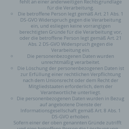
fehlt an einer anderweitigen Rechtsgrundlage
jeder betroffenen Person jederzeit auf Anfrage
für die Verarbeitung.
Auskunft darüber, welche personenbezogenen
Die betroffene Person legt gemäß Art. 21 Abs. 1
Daten über die betroffene Person gespeichert sind.
DS-GVO Widerspruch gegen die Verarbeitung
Ferner berichtigt oder löscht der für die
ein, und esliegen keine vorrangigen
Verarbeitung Verantwortliche personenbezogene
berechtigten Gründe für die Verarbeitung vor,
Daten auf Wunsch oder Hinweis der betroffenen
oder die betroffene Person legt gemäß Art. 21
Person, soweit dem keine gesetzlichen
Abs. 2 DS-GVO Widerspruch gegen die
Aufbewahrungspflichten entgegenstehen. Die
Verarbeitung ein.
Gesamtheit der Mitarbeiter des für die Verarbeitung
Die personenbezogenen Daten wurden
Verantwortlichen stehen der betroffenen Person in
diesem Zusammenhang als Ansprechpartner zur
unrechtmäßig verarbeitet.
Verfügung.
Die Löschung der personenbezogenen Daten ist
zur Erfüllung einer rechtlichen Verpflichtung
Kontaktmöglichkeit über die
nach dem Unionsrecht oder dem Recht der
Internetseite
Mitgliedstaaten erforderlich, dem der
Verantwortliche unterliegt.
Die Internetseite enthält aufgrund von gesetzlichen
Vorschriften Angaben, die eine schnelle
Die personenbezogenen Daten wurden in Bezug
elektronische Kontaktaufnahme zu unserem
auf angebotene Dienste der
Unternehmen sowie eine unmittelbare
Informationsgesellschaft gemäß Art. 8 Abs. 1
Kommunikation mit uns ermöglichen, was
DS-GVO erhoben.
ebenfalls eine allgemeine Adresse der
Sofern einer der oben genannten Gründe zutrifft
sogenannten elektronischen Post (E-Mail-
und eine betroffene Person die Löschung von