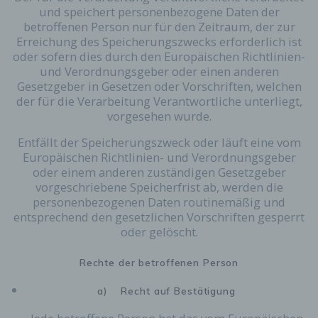
Mittels eines Cookies können die Informationen
und speichert personenbezogene Daten der
und Angebote auf unserer Internetseite im Sinne
betroffenen Person nur für den Zeitraum, der zur
des Benutzers optimiert werden. Cookies
Erreichung des Speicherungszwecks erforderlich ist
ermöglichen uns, wie bereits erwähnt, die
oder sofern dies durch den Europäischen Richtlinien-
Benutzer unserer Internetseite wiederzuerkennen.
und Verordnungsgeber oder einen anderen
Zweck dieser Wiedererkennung ist es, den
Gesetzgeber in Gesetzen oder Vorschriften, welchen
Nutzern die Verwendung unserer Internetseite zu
der für die Verarbeitung Verantwortliche unterliegt,
erleichtern. Der Benutzer einer Internetseite, die
vorgesehen wurde.
Cookies verwendet, muss beispielsweise nicht bei
jedem Besuch der Internetseite erneut seine
Entfällt der Speicherungszweck oder läuft eine vom
Zugangsdaten eingeben, weil dies von der
Europäischen Richtlinien- und Verordnungsgeber
Internetseite und dem auf dem Computersystem
oder einem anderen zuständigen Gesetzgeber
des Benutzers abgelegten Cookie übernommen
vorgeschriebene Speicherfrist ab, werden die
wird. Ein weiteres Beispiel ist das Cookie eines
personenbezogenen Daten routinemäßig und
Warenkorbes im Online-Shop. Der Online-Shop
entsprechend den gesetzlichen Vorschriften gesperrt
merkt sich die Artikel, die ein Kunde in den
oder gelöscht.
virtuellen Warenkorb gelegt hat, über ein Cookie.
Die betroffene Person kann die Setzung von
Rechte der betroffenen Person
Cookies durch unsere Internetseite jederzeit
mittels einer entsprechenden Einstellung des
a) Recht auf Bestätigung
genutzten Internetbrowsers verhindern und damit
der Setzung von Cookies dauerhaft