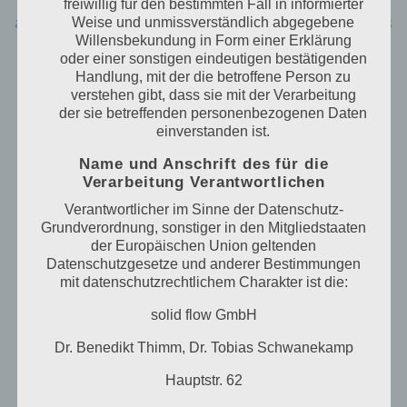
übermittelten personenbezogenen Daten
freiwillig für den bestimmten Fall in informierter
automatisch gespeichert. Solche auf freiwilliger Basis
Weise und unmissverständlich abgegebene
von einer betroffenen Person an den für die
Willensbekundung in Form einer Erklärung
Verarbeitung Verantwortlichen übermittelten
oder einer sonstigen eindeutigen bestätigenden
Handlung, mit der die betroffene Person zu
personenbezogenen Daten werden für Zwecke der
verstehen gibt, dass sie mit der Verarbeitung
Bearbeitung oder der Kontaktaufnahme zur
der sie betreffenden personenbezogenen Daten
betroffenen Person gespeichert. Es erfolgt keine
einverstanden ist.
Weitergabe dieser personenbezogenen Daten an
Dritte.
Name und Anschrift des für die
Verarbeitung Verantwortlichen
Kommentarfunktion im Blog auf der Internetseite
Verantwortlicher im Sinne der Datenschutz-
Grundverordnung, sonstiger in den Mitgliedstaaten
Wir bieten den Nutzern auf einem Blog, der sich auf
der Europäischen Union geltenden
der Internetseite des für die Verarbeitung
Datenschutzgesetze und anderer Bestimmungen
Verantwortlichen befindet, die Möglichkeit,
mit datenschutzrechtlichem Charakter ist die:
individuelle Kommentare zu einzelnen Blog-
Beiträgen zu hinterlassen. Ein Blog ist ein auf einer
solid flow GmbH
Internetseite geführtes, in der Regel öffentlich
einsehbares Portal, in welchem eine oder mehrere
Dr. Benedikt Thimm, Dr. Tobias Schwanekamp
Personen, die Blogger oder Web-Blogger genannt
Hauptstr. 62
werden, Artikel posten oder Gedanken in
sogenannten Blogposts niederschreiben können. Die