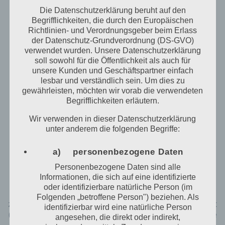
Internetbrowser oder andere Softwareprogramme
Die Datenschutzerklärung beruht auf den
gelöscht werden. Dies ist in allen gängigen
Begrifflichkeiten, die durch den Europäischen
Internetbrowsern möglich. Deaktiviert die betroffene
Richtlinien- und Verordnungsgeber beim Erlass
Person die Setzung von Cookies in dem genutzten
der Datenschutz-Grundverordnung (DS-GVO)
Internetbrowser, sind unter Umständen nicht alle
verwendet wurden. Unsere Datenschutzerklärung
Funktionen unserer Internetseite vollumfänglich
soll sowohl für die Öffentlichkeit als auch für
nutzbar.
unsere Kunden und Geschäftspartner einfach
lesbar und verständlich sein. Um dies zu
Erfassung von allgemeinen Daten und Informationen
gewährleisten, möchten wir vorab die verwendeten
Begrifflichkeiten erläutern.
Die Internetseite erfasst mit jedem Aufruf der
Internetseite durch eine betroffene Person oder ein
Wir verwenden in dieser Datenschutzerklärung
automatisiertes System eine Reihe von allgemeinen
unter anderem die folgenden Begriffe:
Daten und Informationen. Diese allgemeinen Daten
und Informationen werden in den Logfiles des
a) personenbezogene Daten
Servers gespeichert. Erfasst werden können die (1)
Personenbezogene Daten sind alle
verwendeten Browsertypen und Versionen, (2) das
Informationen, die sich auf eine identifizierte
vom zugreifenden System verwendete
oder identifizierbare natürliche Person (im
Betriebssystem, (3) die Internetseite, von welcher ein
Folgenden „betroffene Person") beziehen. Als
zugreifendes System auf unsere Internetseite gelangt
identifizierbar wird eine natürliche Person
(sogenannte Referrer), (4) die Unterwebseiten, welche
angesehen, die direkt oder indirekt,
über ein zugreifendes System auf unserer