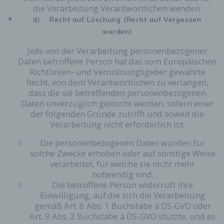
diese Daten im Bedarfsfall ermöglichen,
die Verarbeitung Verantwortlichen wenden.
begangene Straftaten aufzuklären. Insofern ist die
d) Recht auf Löschung (Recht auf Vergessen
Speicherung dieser Daten zur Absicherung des für
werden)
die Verarbeitung Verantwortlichen erforderlich.
Eine Weitergabe dieser Daten an Dritte erfolgt
Jede von der Verarbeitung personenbezogener
grundsätzlich nicht, sofern keine gesetzliche
Daten betroffene Person hat das vom Europäischen
Pflicht zur Weitergabe besteht oder die Weitergabe
Richtlinien- und Verordnungsgeber gewährte
der Strafverfolgung dient.
Recht, von dem Verantwortlichen zu verlangen,
dass die sie betreffenden personenbezogenen
Die Registrierung der betroffenen Person unter
Daten unverzüglich gelöscht werden, sofern einer
freiwilliger Angabe personenbezogener Daten
dient dem für die Verarbeitung Verantwortlichen
der folgenden Gründe zutrifft und soweit die
dazu, der betroffenen Person Inhalte oder
Verarbeitung nicht erforderlich ist:
Leistungen anzubieten, die aufgrund der Natur der
Die personenbezogenen Daten wurden für
Sache nur registrierten Benutzern angeboten
solche Zwecke erhoben oder auf sonstige Weise
werden können. Registrierten Personen steht die
Möglichkeit frei, die bei der Registrierung
verarbeitet, für welche sie nicht mehr
angegebenen personenbezogenen Daten
notwendig sind.
jederzeit abzuändern oder vollständig aus dem
Die betroffene Person widerruft ihre
Datenbestand des für die Verarbeitung
Einwilligung, auf die sich die Verarbeitung
Verantwortlichen löschen zu lassen.
gemäß Art. 6 Abs. 1 Buchstabe a DS-GVO oder
Art. 9 Abs. 2 Buchstabe a DS-GVO stützte, und es
Der für die Verarbeitung Verantwortliche erteilt