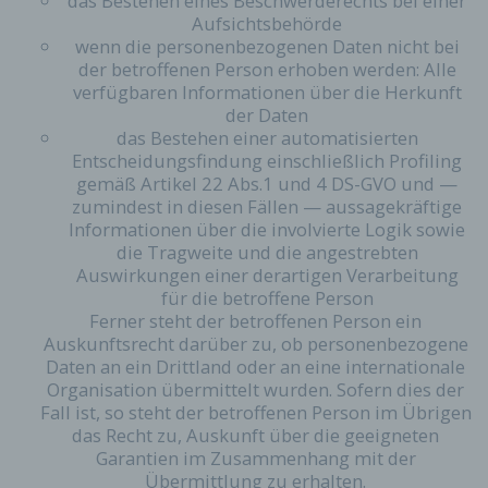
das Bestehen eines Beschwerderechts bei einer
eines Cyberangriffes die zur Strafverfolgung
Aufsichtsbehörde
notwendigen Informationen bereitzustellen. Diese
wenn die personenbezogenen Daten nicht bei
anonym erhobenen Daten und Informationen
der betroffenen Person erhoben werden: Alle
werden durch uns daher einerseits statistisch und
verfügbaren Informationen über die Herkunft
ferner mit dem Ziel ausgewertet, den Datenschutz
und die Datensicherheit in unserem Unternehmen
der Daten
zu erhöhen, um letztlich ein optimales
das Bestehen einer automatisierten
Schutzniveau für die von uns verarbeiteten
Entscheidungsfindung einschließlich Profiling
personenbezogenen Daten sicherzustellen. Die
gemäß Artikel 22 Abs.1 und 4 DS-GVO und —
anonymen Daten der Server-Logfiles werden
zumindest in diesen Fällen — aussagekräftige
getrennt von allen durch eine betroffene Person
Informationen über die involvierte Logik sowie
angegebenen personenbezogenen Daten
die Tragweite und die angestrebten
gespeichert.
Auswirkungen einer derartigen Verarbeitung
für die betroffene Person
Registrierung auf unserer Internetseite
Ferner steht der betroffenen Person ein
Die betroffene Person hat die Möglichkeit, sich auf
Auskunftsrecht darüber zu, ob personenbezogene
der Internetseite des für die Verarbeitung
Daten an ein Drittland oder an eine internationale
Verantwortlichen unter Angabe von
Organisation übermittelt wurden. Sofern dies der
personenbezogenen Daten zu registrieren.
Fall ist, so steht der betroffenen Person im Übrigen
Welche personenbezogenen Daten dabei an den
das Recht zu, Auskunft über die geeigneten
für die Verarbeitung Verantwortlichen übermittelt
Garantien im Zusammenhang mit der
werden, ergibt sich aus der jeweiligen
Übermittlung zu erhalten.