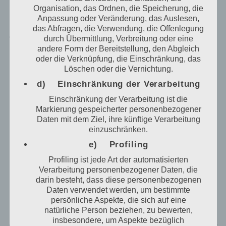
durch uns daher einerseits statistisch und ferner mit
Organisation, das Ordnen, die Speicherung, die
dem Ziel ausgewertet, den Datenschutz und die
Anpassung oder Veränderung, das Auslesen,
Datensicherheit in unserem Unternehmen zu
das Abfragen, die Verwendung, die Offenlegung
erhöhen, um letztlich ein optimales Schutzniveau für
durch Übermittlung, Verbreitung oder eine
die von uns verarbeiteten personenbezogenen Daten
andere Form der Bereitstellung, den Abgleich
sicherzustellen. Die anonymen Daten der Server-
oder die Verknüpfung, die Einschränkung, das
Logfiles werden getrennt von allen durch eine
Löschen oder die Vernichtung.
betroffene Person angegebenen personenbezogenen
d) Einschränkung der Verarbeitung
Daten gespeichert.
Einschränkung der Verarbeitung ist die
Markierung gespeicherter personenbezogener
Registrierung auf unserer Internetseite
Daten mit dem Ziel, ihre künftige Verarbeitung
Die betroffene Person hat die Möglichkeit, sich auf
einzuschränken.
der Internetseite des für die Verarbeitung
e) Profiling
Verantwortlichen unter Angabe von
Profiling ist jede Art der automatisierten
personenbezogenen Daten zu registrieren. Welche
Verarbeitung personenbezogener Daten, die
personenbezogenen Daten dabei an den für die
darin besteht, dass diese personenbezogenen
Verarbeitung Verantwortlichen übermittelt werden,
Daten verwendet werden, um bestimmte
ergibt sich aus der jeweiligen Eingabemaske, die für
persönliche Aspekte, die sich auf eine
die Registrierung verwendet wird. Die von der
natürliche Person beziehen, zu bewerten,
betroffenen Person eingegebenen
insbesondere, um Aspekte bezüglich
personenbezogenen Daten werden ausschließlich für