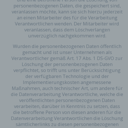
Adresse) umfasst. Sofern eine betroffene Person
personenbezogenen Daten, die gespeichert sind,
per E-Mail oder über ein Kontaktformular den
veranlassen möchte, kann sie sich hierzu jederzeit
Kontakt mit dem für die Verarbeitung
an einen Mitarbeiter des für die Verarbeitung
Verantwortlichen aufnimmt, werden die von der
Verantwortlichen wenden. Der Mitarbeiter wird
betroffenen Person übermittelten
veranlassen, dass dem Löschverlangen
personenbezogenen Daten automatisch
unverzüglich nachgekommen wird.
gespeichert. Solche auf freiwilliger Basis von einer
betroffenen Person an den für die Verarbeitung
Wurden die personenbezogenen Daten öffentlich
Verantwortlichen übermittelten
gemacht und ist unser Unternehmen als
personenbezogenen Daten werden für Zwecke der
Verantwortlicher gemäß Art. 17 Abs. 1 DS-GVO zur
Bearbeitung oder der Kontaktaufnahme zur
Löschung der personenbezogenen Daten
betroffenen Person gespeichert. Es erfolgt keine
verpflichtet, so trifft uns unter Berücksichtigung
Weitergabe dieser personenbezogenen Daten an
der verfügbaren Technologie und der
Dritte.
Implementierungskosten angemessene
Kommentarfunktion im Blog auf der
Maßnahmen, auch technischer Art, um andere für
Internetseite
die Datenverarbeitung Verantwortliche, welche die
veröffentlichten personenbezogenen Daten
Wir bieten den Nutzern auf einem Blog, der sich
verarbeiten, darüber in Kenntnis zu setzen, dass
auf der Internetseite des für die Verarbeitung
die betroffene Person von diesen anderen für die
Verantwortlichen befindet, die Möglichkeit,
Datenverarbeitung Verantwortlichen die Löschung
individuelle Kommentare zu einzelnen Blog-
sämtlicherlinks zu diesen personenbezogenen
Beiträgen zu hinterlassen. Ein Blog ist ein auf