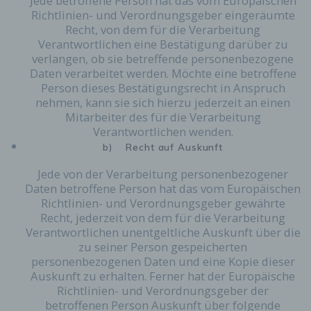
Jede betroffene Person hat das vom Europäischen
widersprechen. Ferner können bereits gesetzte
Richtlinien- und Verordnungsgeber eingeräumte
Cookies jederzeit über einen Internetbrowser oder
Recht, von dem für die Verarbeitung
andere Softwareprogramme gelöscht werden. Dies
Verantwortlichen eine Bestätigung darüber zu
ist in allen gängigen Internetbrowsern möglich.
verlangen, ob sie betreffende personenbezogene
Deaktiviert die betroffene Person die Setzung von
Daten verarbeitet werden. Möchte eine betroffene
Cookies in dem genutzten Internetbrowser, sind
Person dieses Bestätigungsrecht in Anspruch
unter Umständen nicht alle Funktionen unserer
nehmen, kann sie sich hierzu jederzeit an einen
Internetseite vollumfänglich nutzbar.
Mitarbeiter des für die Verarbeitung
Verantwortlichen wenden.
Erfassung von allgemeinen Daten und
Informationen
b) Recht auf Auskunft
Die Internetseite erfasst mit jedem Aufruf der
Jede von der Verarbeitung personenbezogener
Internetseite durch eine betroffene Person oder ein
Daten betroffene Person hat das vom Europäischen
automatisiertes System eine Reihe von
Richtlinien- und Verordnungsgeber gewährte
allgemeinen Daten und Informationen. Diese
Recht, jederzeit von dem für die Verarbeitung
allgemeinen Daten und Informationen werden in
Verantwortlichen unentgeltliche Auskunft über die
den Logfiles des Servers gespeichert. Erfasst
zu seiner Person gespeicherten
werden können die (1) verwendeten Browsertypen
personenbezogenen Daten und eine Kopie dieser
und Versionen, (2) das vom zugreifenden System
Auskunft zu erhalten. Ferner hat der Europäische
verwendete Betriebssystem, (3) die Internetseite,
Richtlinien- und Verordnungsgeber der
von welcher ein zugreifendes System auf unsere
betroffenen Person Auskunft über folgende
Internetseite gelangt (sogenannte Referrer), (4) die