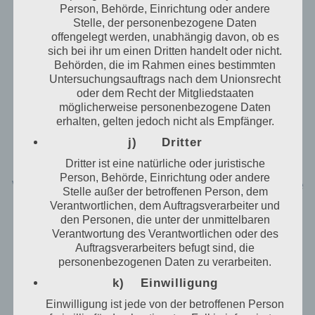
oder löscht der für die Verarbeitung Verantwortliche
Person, Behörde, Einrichtung oder andere
personenbezogene Daten auf Wunsch oder Hinweis
Stelle, der personenbezogene Daten
der betroffenen Person, soweit dem keine
offengelegt werden, unabhängig davon, ob es
sich bei ihr um einen Dritten handelt oder nicht.
gesetzlichen Aufbewahrungspflichten
Behörden, die im Rahmen eines bestimmten
entgegenstehen. Die Gesamtheit der Mitarbeiter des
Untersuchungsauftrags nach dem Unionsrecht
für die Verarbeitung Verantwortlichen stehen der
oder dem Recht der Mitgliedstaaten
betroffenen Person in diesem Zusammenhang als
möglicherweise personenbezogene Daten
Ansprechpartner zur Verfügung.
erhalten, gelten jedoch nicht als Empfänger.
j) Dritter
Kontaktmöglichkeit über die Internetseite
Dritter ist eine natürliche oder juristische
Die Internetseite enthält aufgrund von gesetzlichen
Person, Behörde, Einrichtung oder andere
Vorschriften Angaben, die eine schnelle elektronische
Stelle außer der betroffenen Person, dem
Kontaktaufnahme zu unserem Unternehmen sowie
Verantwortlichen, dem Auftragsverarbeiter und
eine unmittelbare Kommunikation mit uns
den Personen, die unter der unmittelbaren
ermöglichen, was ebenfalls eine allgemeine Adresse
Verantwortung des Verantwortlichen oder des
der sogenannten elektronischen Post (E-Mail-
Auftragsverarbeiters befugt sind, die
Adresse) umfasst. Sofern eine betroffene Person per
personenbezogenen Daten zu verarbeiten.
E-Mail oder über ein Kontaktformular den Kontakt
k) Einwilligung
mit dem für die Verarbeitung Verantwortlichen
aufnimmt, werden die von der betroffenen Person
Einwilligung ist jede von der betroffenen Person