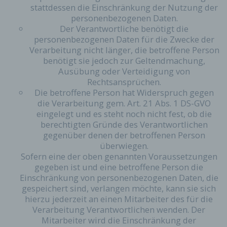
stattdessen die Einschränkung der Nutzung der
Speicherung dieser personenbezogenen Daten
personenbezogenen Daten.
erfolgt daher im eigenen Interesse des für die
Der Verantwortliche benötigt die
Verarbeitung Verantwortlichen, damit sich dieser
personenbezogenen Daten für die Zwecke der
im Falle einer Rechtsverletzung gegebenenfalls
Verarbeitung nicht länger, die betroffene Person
exkulpieren könnte. Es erfolgt keine Weitergabe
dieser erhobenen personenbezogenen Daten an
benötigt sie jedoch zur Geltendmachung,
Dritte, sofern eine solche Weitergabe nicht
Ausübung oder Verteidigung von
gesetzlich vorgeschrieben ist oder der
Rechtsansprüchen.
Rechtsverteidigung des für die Verarbeitung
Die betroffene Person hat Widerspruch gegen
Verantwortlichen dient.
die Verarbeitung gem. Art. 21 Abs. 1 DS-GVO
eingelegt und es steht noch nicht fest, ob die
Gravatar
berechtigten Gründe des Verantwortlichen
Bei Kommentaren wird auf den Gravatar Service
gegenüber denen der betroffenen Person
von Auttomatic zurückgegriffen. Gravatar gleicht
überwiegen.
Ihre Email-Adresse ab und bildet – sofern Sie dort
Sofern eine der oben genannten Voraussetzungen
registriert sind – Ihr Avatar-Bild neben dem
gegeben ist und eine betroffene Person die
Kommentar ab. Sollten Sie nicht registriert sein,
Einschränkung von personenbezogenen Daten, die
wird kein Bild angezeigt. Zu beachten ist, dass alle
gespeichert sind, verlangen möchte, kann sie sich
registrierten WordPress-User automatisch auch
hierzu jederzeit an einen Mitarbeiter des für die
bei Gravatar registriert sind. Details zu Gravatar:
Verarbeitung Verantwortlichen wenden. Der
https://de.gravatar.com
Mitarbeiter wird die Einschränkung der