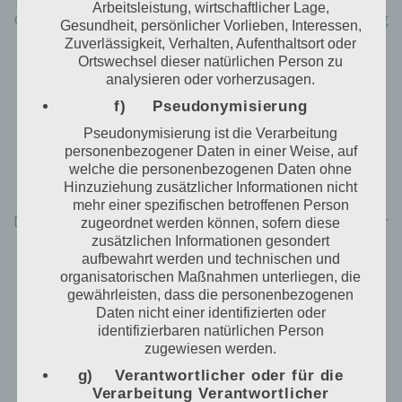
Arbeitsleistung, wirtschaftlicher Lage,
die interne Verwendung bei dem für die Verarbeitung
Gesundheit, persönlicher Vorlieben, Interessen,
Verantwortlichen und für eigene Zwecke erhoben
Zuverlässigkeit, Verhalten, Aufenthaltsort oder
und gespeichert. Der für die Verarbeitung
Ortswechsel dieser natürlichen Person zu
Verantwortliche kann die Weitergabe an einen oder
analysieren oder vorherzusagen.
mehrere Auftragsverarbeiter, beispielsweise einen
f) Pseudonymisierung
Paketdienstleister, veranlassen, der die
personenbezogenen Daten ebenfalls ausschließlich
Pseudonymisierung ist die Verarbeitung
für eine interne Verwendung, die dem für die
personenbezogener Daten in einer Weise, auf
Verarbeitung Verantwortlichen zuzurechnen ist,
welche die personenbezogenen Daten ohne
nutzt.
Hinzuziehung zusätzlicher Informationen nicht
mehr einer spezifischen betroffenen Person
Durch eine Registrierung auf der Internetseite des für
zugeordnet werden können, sofern diese
die Verarbeitung Verantwortlichen wird ferner die
zusätzlichen Informationen gesondert
vom Internet-Service-Provider (ISP) der betroffenen
aufbewahrt werden und technischen und
Person vergebene IP-Adresse, das Datum sowie die
organisatorischen Maßnahmen unterliegen, die
Uhrzeit der Registrierung gespeichert. Die
gewährleisten, dass die personenbezogenen
Daten nicht einer identifizierten oder
Speicherung dieser Daten erfolgt vor dem
identifizierbaren natürlichen Person
Hintergrund, dass nur so der Missbrauch unserer
zugewiesen werden.
Dienste verhindert werden kann, und diese Daten im
Bedarfsfall ermöglichen, begangene Straftaten
g) Verantwortlicher oder für die
aufzuklären. Insofern ist die Speicherung dieser
Verarbeitung Verantwortlicher