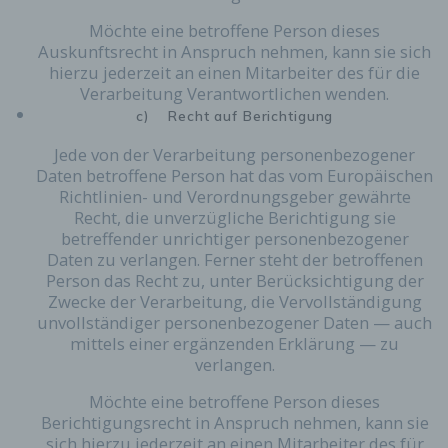
Eingabemaske, die für die Registrierung
verwendet wird. Die von der betroffenen Person
Möchte eine betroffene Person dieses
eingegebenen personenbezogenen Daten werden
Auskunftsrecht in Anspruch nehmen, kann sie sich
ausschließlich für die interne Verwendung bei dem
hierzu jederzeit an einen Mitarbeiter des für die
für die Verarbeitung Verantwortlichen und für
Verarbeitung Verantwortlichen wenden.
eigene Zwecke erhoben und gespeichert. Der für
c) Recht auf Berichtigung
die Verarbeitung Verantwortliche kann die
Weitergabe an einen oder mehrere
Jede von der Verarbeitung personenbezogener
Auftragsverarbeiter, beispielsweise einen
Daten betroffene Person hat das vom Europäischen
Paketdienstleister, veranlassen, der die
Richtlinien- und Verordnungsgeber gewährte
personenbezogenen Daten ebenfalls
Recht, die unverzügliche Berichtigung sie
ausschließlich für eine interne Verwendung, die
betreffender unrichtiger personenbezogener
dem für die Verarbeitung Verantwortlichen
Daten zu verlangen. Ferner steht der betroffenen
zuzurechnen ist, nutzt.
Person das Recht zu, unter Berücksichtigung der
Durch eine Registrierung auf der Internetseite des
Zwecke der Verarbeitung, die Vervollständigung
für die Verarbeitung Verantwortlichen wird ferner
unvollständiger personenbezogener Daten — auch
die vom Internet-Service-Provider (ISP) der
mittels einer ergänzenden Erklärung — zu
betroffenen Person vergebene IP-Adresse, das
verlangen.
Datum sowie die Uhrzeit der Registrierung
gespeichert. Die Speicherung dieser Daten erfolgt
Möchte eine betroffene Person dieses
vor dem Hintergrund, dass nur so der Missbrauch
Berichtigungsrecht in Anspruch nehmen, kann sie
unserer Dienste verhindert werden kann, und
sich hierzu jederzeit an einen Mitarbeiter des für