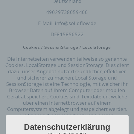
Deutschland
49029738059400
E-Mail:
info
@
solidflow.de
DE815856522
Cookies / SessionStorage / LocalStorage
Die Internetseiten verwenden teilweise so genannte
Cookies, LocalStorage und SessionStorage. Dies dient
dazu, unser Angebot nutzerfreundlicher, effektiver
und sicherer zu machen. Local Storage und
SessionStorage ist eine Technologie, mit welcher ihr
Browser Daten auf Ihrem Computer oder mobilen
Gerät abspeichert. Cookies sind Textdateien, welche
über einen Internetbrowser auf einem
Computersystem abgelegt und gespeichert werden.
Sie können die Verwendung von Cookies,
LocalStorage und SessionStorage durch
Datenschutzerklärung
entsprechende Einstellung in Ihrem Browser