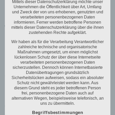
Mittels dieser Datenschutzerklärung möchte unser
Benutzers optimiert werden. Cookies ermöglichen
Unternehmen die Öffentlichkeit über Art, Umfang
uns, wie bereits erwähnt, die Benutzer unserer
und Zweck der von uns erhobenen, genutzten und
Internetseite wiederzuerkennen. Zweck dieser
verarbeiteten personenbezogenen Daten
Wiedererkennung ist es, den Nutzern die
informieren. Ferner werden betroffene Personen
Verwendung unserer Internetseite zu erleichtern. Der
mittels dieser Datenschutzerklärung über die ihnen
Benutzer einer Internetseite, die Cookies verwendet,
zustehenden Rechte aufgeklärt.
muss beispielsweise nicht bei jedem Besuch der
Wir haben als für die Verarbeitung Verantwortlicher
Internetseite erneut seine Zugangsdaten eingeben,
zahlreiche technische und organisatorische
weil dies von der Internetseite und dem auf dem
Maßnahmen umgesetzt, um einen möglichst
Computersystem des Benutzers abgelegten Cookie
lückenlosen Schutz der über diese Internetseite
übernommen wird. Ein weiteres Beispiel ist das
verarbeiteten personenbezogenen Daten
Cookie eines Warenkorbes im Online-Shop. Der
sicherzustellen. Dennoch können Internetbasierte
Online-Shop merkt sich die Artikel, die ein Kunde in
Datenübertragungen grundsätzlich
den virtuellen Warenkorb gelegt hat, über ein Cookie.
Sicherheitslücken aufweisen, sodass ein absoluter
Schutz nicht gewährleistet werden kann. Aus
Die betroffene Person kann die Setzung von Cookies
diesem Grund steht es jeder betroffenen Person
durch unsere Internetseite jederzeit mittels einer
frei, personenbezogene Daten auch auf
entsprechenden Einstellung des genutzten
alternativen Wegen, beispielsweise telefonisch, an
Internetbrowsers verhindern und damit der Setzung
uns zu übermitteln.
von Cookies dauerhaft widersprechen. Ferner können
bereits gesetzte Cookies jederzeit über einen
Begriffsbestimmungen