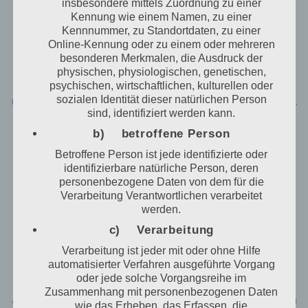
insbesondere mittels Zuordnung zu einer
Internetseite angesteuert werden, (5) das Datum und
Kennung wie einem Namen, zu einer
die Uhrzeit eines Zugriffs auf die Internetseite, (6)
Kennnummer, zu Standortdaten, zu einer
eine Internet-Protokoll-Adresse (IP-Adresse), (7) der
Online-Kennung oder zu einem oder mehreren
Internet-Service-Provider des zugreifenden Systems
besonderen Merkmalen, die Ausdruck der
und (8) sonstige ähnliche Daten und Informationen,
physischen, physiologischen, genetischen,
die der Gefahrenabwehr im Falle von Angriffen auf
psychischen, wirtschaftlichen, kulturellen oder
unsere informationstechnologischen Systeme dienen.
sozialen Identität dieser natürlichen Person
sind, identifiziert werden kann.
Bei der Nutzung dieser allgemeinen Daten und
b) betroffene Person
Informationen ziehen wird keine Rückschlüsse auf
die betroffene Person. Diese Informationen werden
Betroffene Person ist jede identifizierte oder
vielmehr benötigt, um (1) die Inhalte unserer
identifizierbare natürliche Person, deren
personenbezogene Daten von dem für die
Internetseite korrekt auszuliefern, (2) die Inhalte
Verarbeitung Verantwortlichen verarbeitet
unserer Internetseite sowie die Werbung für diese zu
werden.
optimieren, (3) die dauerhafte Funktionsfähigkeit
unserer informationstechnologischen Systeme und
c) Verarbeitung
der Technik unserer Internetseite zu gewährleisten
Verarbeitung ist jeder mit oder ohne Hilfe
sowie (4) um Strafverfolgungsbehörden im Falle
automatisierter Verfahren ausgeführte Vorgang
eines Cyberangriffes die zur Strafverfolgung
oder jede solche Vorgangsreihe im
notwendigen Informationen bereitzustellen. Diese
Zusammenhang mit personenbezogenen Daten
anonym erhobenen Daten und Informationen werden
wie das Erheben, das Erfassen, die