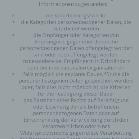
Informationen zugestanden:
Unterwebseiten, welche über ein zugreifendes
System auf unserer Internetseite angesteuert
die Verarbeitungszwecke
werden, (5) das Datum und die Uhrzeit eines
die Kategorien personenbezogener Daten, die
Zugriffs auf die Internetseite, (6) eine Internet-
verarbeitet werden
Protokoll-Adresse (IP-Adresse), (7) der Internet-
die Empfänger oder Kategorien von
Service-Provider des zugreifenden Systems und
Empfängern, gegenüber denen die
(8) sonstige ähnliche Daten und Informationen, die
personenbezogenen Daten offengelegt worden
der Gefahrenabwehr im Falle von Angriffen auf
sind oder noch offengelegt werden,
unsere informationstechnologischen Systeme
insbesondere bei Empfängern in Drittländern
dienen.
oder bei internationalen Organisationen
Bei der Nutzung dieser allgemeinen Daten und
falls möglich die geplante Dauer, für die die
Informationen ziehen wird keine Rückschlüsse auf
personenbezogenen Daten gespeichert werden,
die betroffene Person. Diese Informationen werden
oder, falls dies nicht möglich ist, die Kriterien
vielmehr benötigt, um (1) die Inhalte unserer
für die Festlegung dieser Dauer
Internetseite korrekt auszuliefern, (2) die Inhalte
das Bestehen eines Rechts auf Berichtigung
unserer Internetseite sowie die Werbung für diese
oder Löschung der sie betreffenden
zu optimieren, (3) die dauerhafte
personenbezogenen Daten oder auf
Funktionsfähigkeit unserer
Einschränkung der Verarbeitung durch den
informationstechnologischen Systeme und der
Verantwortlichen oder eines
Technik unserer Internetseite zu gewährleisten
Widerspruchsrechts gegen diese Verarbeitung
sowie (4) um Strafverfolgungsbehörden im Falle