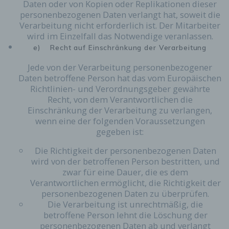
Daten oder von Kopien oder Replikationen dieser
einer Internetseite geführtes, in der Regel öffentlich
personenbezogenen Daten verlangt hat, soweit die
einsehbares Portal, in welchem eine oder mehrere
Verarbeitung nicht erforderlich ist. Der Mitarbeiter
Personen, die Blogger oder Web-Blogger genannt
wird im Einzelfall das Notwendige veranlassen.
werden, Artikel posten oder Gedanken in
sogenannten Blogposts niederschreiben können.
e) Recht auf Einschränkung der Verarbeitung
Die Blogposts können in der Regel von Dritten
kommentiert werden.
Jede von der Verarbeitung personenbezogener
Daten betroffene Person hat das vom Europäischen
Hinterlässt eine betroffene Person einen
Richtlinien- und Verordnungsgeber gewährte
Kommentar in dem auf dieser Internetseite
Recht, von dem Verantwortlichen die
veröffentlichten Blog, werden neben den von der
Einschränkung der Verarbeitung zu verlangen,
betroffenen Person hinterlassenen Kommentaren
wenn eine der folgenden Voraussetzungen
auch Angaben zum Zeitpunkt der
gegeben ist:
Kommentareingabe sowie zu dem von der
betroffenen Person gewählten Nutzernamen
Die Richtigkeit der personenbezogenen Daten
(Pseudonym) gespeichert und veröffentlicht.
wird von der betroffenen Person bestritten, und
Ferner wird die vom Internet-Service-Provider
zwar für eine Dauer, die es dem
(ISP) der betroffenen Person vergebene IP-
Verantwortlichen ermöglicht, die Richtigkeit der
Adresse mitprotokolliert. Diese Speicherung der
personenbezogenen Daten zu überprüfen.
IP-Adresse erfolgt aus Sicherheitsgründen und für
Die Verarbeitung ist unrechtmäßig, die
den Fall, dass die betroffene Person durch einen
betroffene Person lehnt die Löschung der
abgegebenen Kommentar die Rechte Dritter
personenbezogenen Daten ab und verlangt
verletzt oder rechtswidrige Inhalte postet. Die