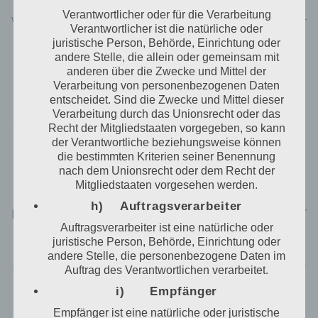
Daten zur Absicherung des für die Verarbeitung
Verantwortlicher oder für die Verarbeitung
Verantwortlichen erforderlich. Eine Weitergabe dieser
Verantwortlicher ist die natürliche oder
Daten an Dritte erfolgt grundsätzlich nicht, sofern
juristische Person, Behörde, Einrichtung oder
keine gesetzliche Pflicht zur Weitergabe besteht oder
andere Stelle, die allein oder gemeinsam mit
die Weitergabe der Strafverfolgung dient.
anderen über die Zwecke und Mittel der
Verarbeitung von personenbezogenen Daten
Die Registrierung der betroffenen Person unter
entscheidet. Sind die Zwecke und Mittel dieser
freiwilliger Angabe personenbezogener Daten dient
Verarbeitung durch das Unionsrecht oder das
dem für die Verarbeitung Verantwortlichen dazu, der
Recht der Mitgliedstaaten vorgegeben, so kann
betroffenen Person Inhalte oder Leistungen
der Verantwortliche beziehungsweise können
anzubieten, die aufgrund der Natur der Sache nur
die bestimmten Kriterien seiner Benennung
registrierten Benutzern angeboten werden können.
nach dem Unionsrecht oder dem Recht der
Registrierten Personen steht die Möglichkeit frei, die
Mitgliedstaaten vorgesehen werden.
bei der Registrierung angegebenen
h) Auftragsverarbeiter
personenbezogenen Daten jederzeit abzuändern oder
vollständig aus dem Datenbestand des für die
Auftragsverarbeiter ist eine natürliche oder
Verarbeitung Verantwortlichen löschen zu lassen.
juristische Person, Behörde, Einrichtung oder
andere Stelle, die personenbezogene Daten im
Der für die Verarbeitung Verantwortliche erteilt jeder
Auftrag des Verantwortlichen verarbeitet.
betroffenen Person jederzeit auf Anfrage Auskunft
i) Empfänger
darüber, welche personenbezogenen Daten über die
betroffene Person gespeichert sind. Ferner berichtigt
Empfänger ist eine natürliche oder juristische