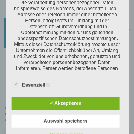
Die Verarbeitung personenbezogener Daten,
beispielsweise des Namens, der Anschrift, E-Mail-
Adresse oder Telefonnummer einer betroffenen
Person, erfolgt stets im Einklang mit der
Datenschutz-Grundverordnung und in
Übereinstimmung mit den für uns geltenden
landesspezifischen Datenschutzbestimmungen.
Mittels dieser Datenschutzerklärung möchte unser
Unternehmen die Öffentlichkeit über Art, Umfang
Test
und Zweck der von uns erhobenen, genutzten und
verarbeiteten personenbezogenen Daten
informieren. Ferner werden betroffene Personen
mittels dieser Datenschutzerklärung über die ihnen
zustehenden Rechte aufgeklärt.
Essenziell
Wir haben als für die Verarbeitung Verantwortlicher
zahlreiche technische und organisatorische
Maßnahmen umgesetzt, um einen möglichst
✓ Akzeptieren
Fff
lückenlosen Schutz der über diese Internetseite
Tghj
verarbeiteten personenbezogenen Daten
Hhh
Auswahl speichern
sicherzustellen. Dennoch können Internetbasierte
Datenübertragungen grundsätzlich
Sicherheitslücken aufweisen, sodass ein absoluter