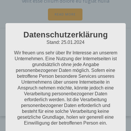
velit esse cillum dolore eu fugiat nulla
READ MORE
Datenschutzerklärung
SUPER FEATURES
Stand: 25.01.2024
Lorem ipsum dolor sit amet, consectetur
Wir freuen uns sehr über Ihr Interesse an unserem
adipiscing elit, sed do eiusmod tempor incididunt
Unternehmen. Eine Nutzung der Internetseiten ist
ut labore et dolore magna aliqua. Ut enim ad
grundsätzlich ohne jede Angabe
minim veniam, quis nostrud exercitation ullamco
personenbezogener Daten möglich. Sofern eine
laboris nisi ut aliquip ex ea commodo consequat.
betroffene Person besondere Services unseres
Duis aute irure dolor in reprehenderit in voluptate
Unternehmens über unsere Internetseite in
velit esse cillum dolore eu fugiat nulla
Anspruch nehmen möchte, könnte jedoch eine
Verarbeitung personenbezogener Daten
erforderlich werden. Ist die Verarbeitung
READ MORE
personenbezogener Daten erforderlich und
besteht für eine solche Verarbeitung keine
gesetzliche Grundlage, holen wir generell eine
Einwilligung der betroffenen Person ein.